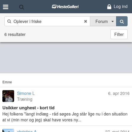
Log ind
Forum
6 resultater
Filter
Emne
Simone L
6. apr 2016
Træning
Usikker unghest - kort tid
Hej folkens *langt indlæg - råd søges Jeg står lige nu i den situation
at vi (min mor og jeg) skal have vores ny...
christina A
27. maj 2014