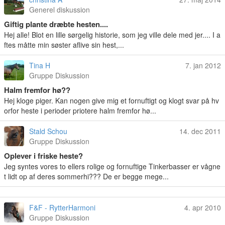
Generel diskussion
Giftig plante dræbte hesten....
Hej alle! Blot en lille sørgelig historie, som jeg ville dele med jer.... I a
ftes måtte min søster aflive sin hest,...
Tina H
7. jan 2012
Gruppe Diskussion
Halm fremfor hø??
Hej kloge piger. Kan nogen give mig et fornuftigt og klogt svar på hv
orfor heste i perioder priotere halm fremfor hø...
Stald Schou
14. dec 2011
Gruppe Diskussion
Oplever i friske heste?
Jeg syntes vores to ellers rolige og fornuftige Tinkerbasser er vågne
t lidt op af deres sommerhi??? De er begge mege...
F&F - RytterHarmoni
4. apr 2010
Gruppe Diskussion