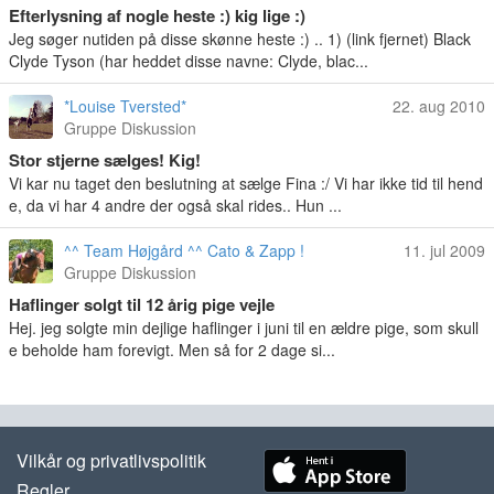
Efterlysning af nogle heste :) kig lige :)
Jeg søger nutiden på disse skønne heste :) .. 1) (link fjernet) Black
Clyde Tyson (har heddet disse navne: Clyde, blac...
*Louise Tversted*
22. aug 2010
Gruppe Diskussion
Stor stjerne sælges! Kig!
Vi kar nu taget den beslutning at sælge Fina :/ Vi har ikke tid til hend
e, da vi har 4 andre der også skal rides.. Hun ...
^^ Team Højgård ^^ Cato & Zapp !
11. jul 2009
Gruppe Diskussion
Haflinger solgt til 12 årig pige vejle
Hej. jeg solgte min dejlige haflinger i juni til en ældre pige, som skull
e beholde ham forevigt. Men så for 2 dage si...
Vilkår og privatlivspolitik
Regler