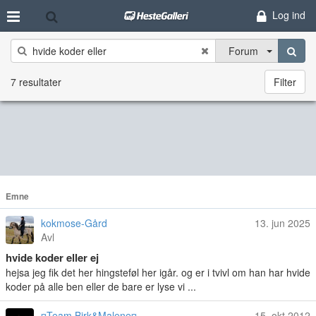
Log ind
Forum
7 resultater
Filter
Emne
kokmose-Gård
13. jun 2025
Avl
hvide koder eller ej
hejsa jeg fik det her hingsteføl her igår. og er i tvivl om han har hvide
koder på alle ben eller de bare er lyse vi ...
¤Team Birk&Malene¤
15. okt 2012