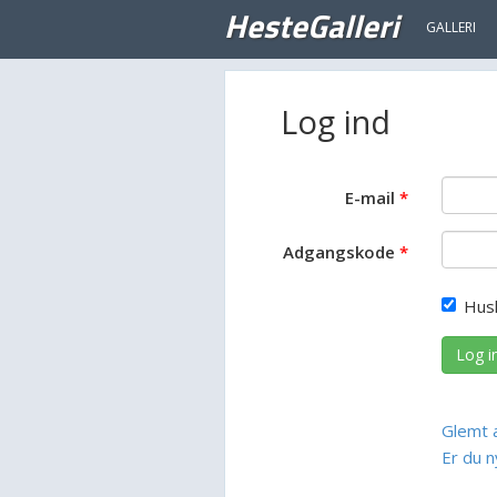
HesteGalleri
GALLERI
Log ind
E-mail
Adgangskode
Hus
Log i
Glemt 
Er du n