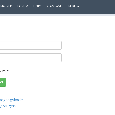
MARKED
FORUM
LINKS
STAMTAVLE
MERE
k mig
nd
adgangskode
y bruger?