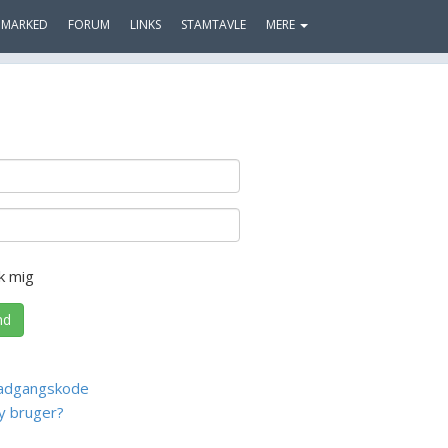
MARKED
FORUM
LINKS
STAMTAVLE
MERE
k mig
nd
adgangskode
y bruger?