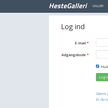
HesteGalleri
GALLERI
Log ind
E-mail
Adgangskode
Hus
Log i
Glemt 
Er du n