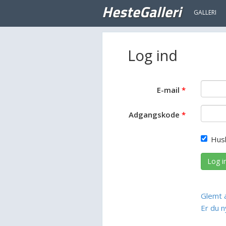
HesteGalleri
GALLERI
Log ind
E-mail
Adgangskode
Hus
Log i
Glemt 
Er du n