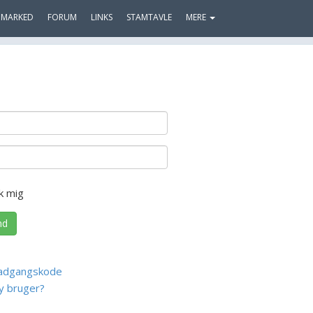
MARKED
FORUM
LINKS
STAMTAVLE
MERE
k mig
nd
adgangskode
y bruger?