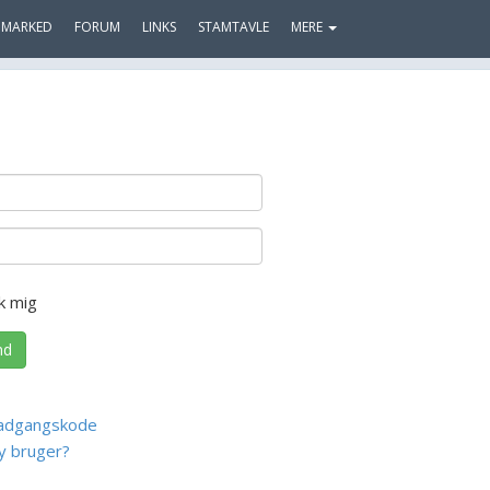
MARKED
FORUM
LINKS
STAMTAVLE
MERE
k mig
nd
adgangskode
y bruger?