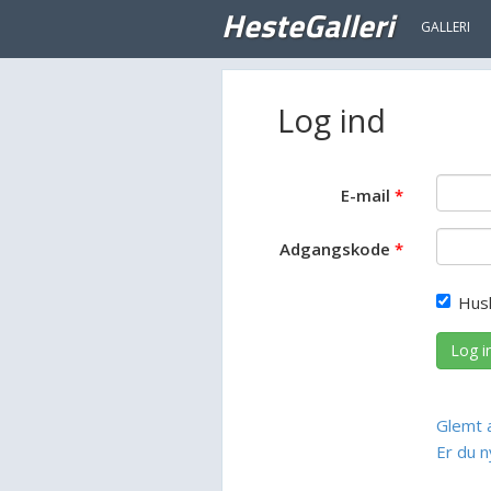
HesteGalleri
GALLERI
Log ind
E-mail
Adgangskode
Hus
Log i
Glemt 
Er du n