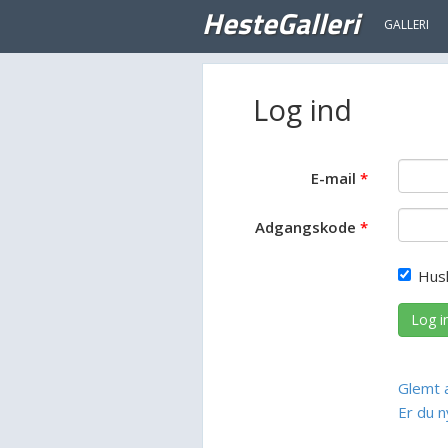
HesteGalleri
GALLERI
Log ind
E-mail
Adgangskode
Hus
Log i
Glemt 
Er du n