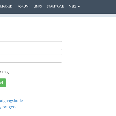
MARKED
FORUM
LINKS
STAMTAVLE
MERE
k mig
nd
adgangskode
y bruger?