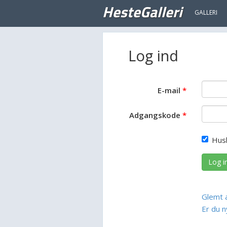
HesteGalleri
GALLERI
Log ind
E-mail
Adgangskode
Hus
Log i
Glemt 
Er du n