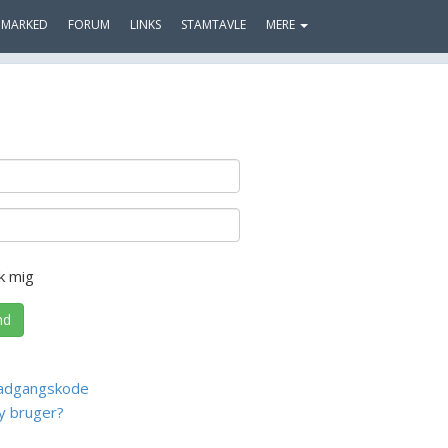
MARKED
FORUM
LINKS
STAMTAVLE
MERE
k mig
nd
adgangskode
y bruger?