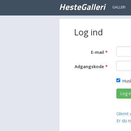
HesteGalleri
GALLERI
Log ind
E-mail
Adgangskode
Hus
Log i
Glemt 
Er du n