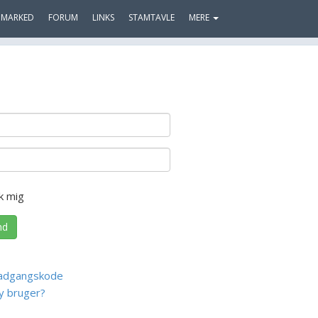
MARKED
FORUM
LINKS
STAMTAVLE
MERE
k mig
nd
adgangskode
y bruger?