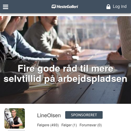
Log ind
Fire gode råd til mere
selvtillid på arbejdspladsen
LineOlsen
Følgere (493)
Følger (1)
Forumsvar (0)