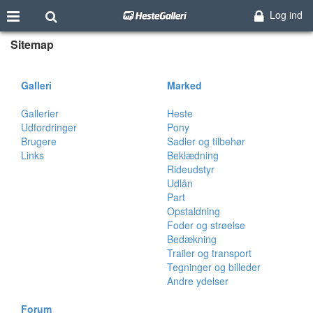
Log ind
Sitemap
Galleri
Marked
Gallerier
Heste
Udfordringer
Pony
Brugere
Sadler og tilbehør
Links
Beklædning
Rideudstyr
Udlån
Part
Opstaldning
Foder og strøelse
Bedækning
Trailer og transport
Tegninger og billeder
Andre ydelser
Forum