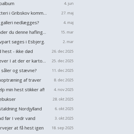
oalbum
4. jun
Stutteri i Gribskov kommune.
27. maj
galleri nedlægges?
4. maj
Kender du denne haflinger ?
15. mar
vpart søges i Esbjerg.
2. mar
 hest - ikke død
26. dec 2025
oplever I at der er kartofler i jeres gulerødder
25. dec 2025
 såler og stævne?
11. dec 2025
optræning af traver
8. dec 2025
lp min hest stikker af!
4. nov 2025
ebukser
28. okt 2025
taldning Nordjylland
6. okt 2025
d før I vedr vand
3. okt 2025
rvejer at få hest igen
18. sep 2025