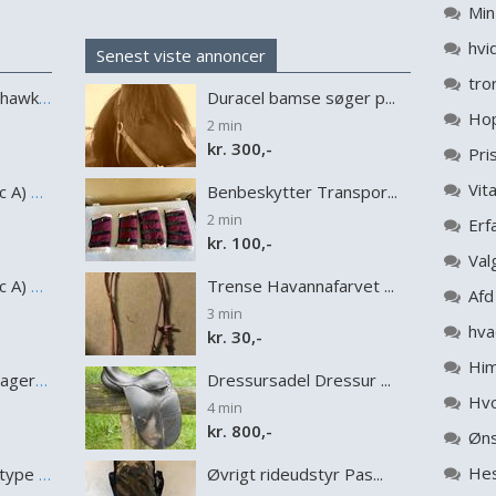
hvi
Senest viste annoncer
Irsk Sportspony Mohawk indian
Duracel bamse søger p...
2 min
kr. 300,-
Pri
Vit
Welsh Mountain (sec A) Belle's milo
Benbeskytter Transpor...
2 min
kr. 100,-
Val
Welsh Mountain (sec A) Dany's reese
Trense Havannafarvet ...
3 min
kr. 30,-
Zangersheide R noragers super size me z
Dressursadel Dressur ...
4 min
kr. 800,-
Hes
Welsh Pony af Cob-type (sec C) Skovly's Black Dancing Star
Øvrigt rideudstyr Pas...