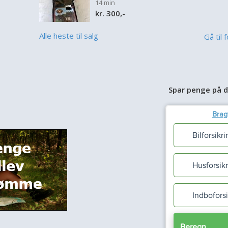
14 min
kr. 300,-
Alle heste til salg
Gå til 
Spar penge på d