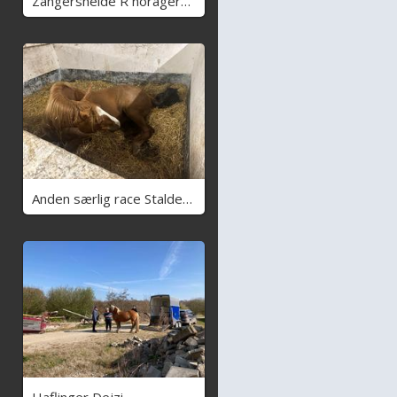
Zangersheide R noragers super size me z
Anden særlig race Stalden's Mackenzie
Haflinger Dejzi