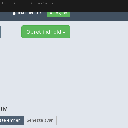
HundeGalleri
GnaverGalleri
Log ind
OPRET BRUGER
Opret indhold
UM
ste emner
Seneste svar