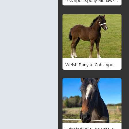
Irsk Sportspony Mohawk indian
Welsh Pony af Cob-type (sec C) Skovly's Black Dancing Star
Fuldblod (XX) Lady stella xx