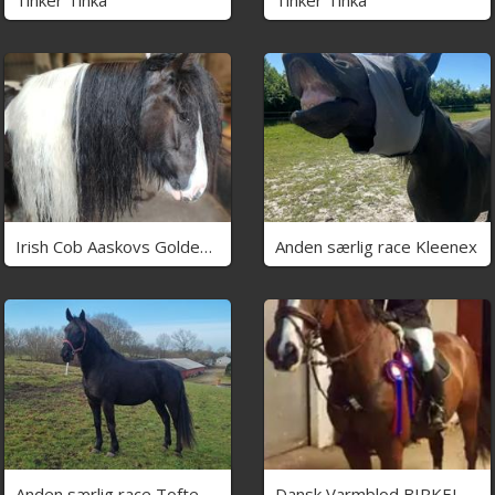
Irish Cob Aaskovs Golden Nala
Anden særlig race Kleenex
Anden særlig race Toftegårds April
Dansk Varmblod BIRKELY'S APOLOGIZE (POLLE)