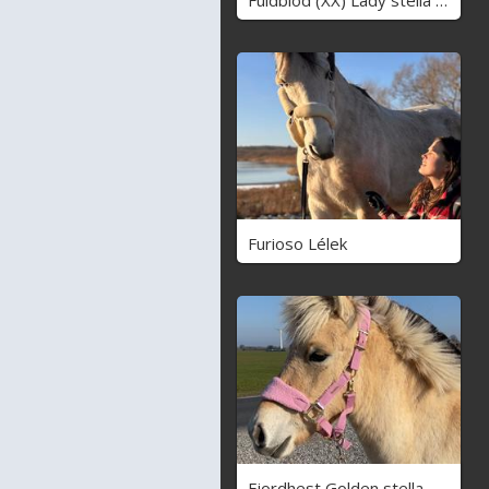
Furioso Lélek
Fjordhest Golden stella