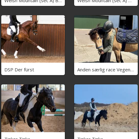
Welsh Mountain (sec A) Belle's milo
Welsh Mountain (sec A) Dany's reese
DSP Der fürst
Anden særlig race Vegenå Beautie
Tinker Tinka
Tinker Tinka