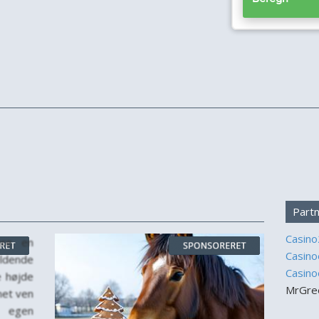
Partn
Casino
ære en
Casino
ldende
Casino
e højde
MrGree
net ven
n egen