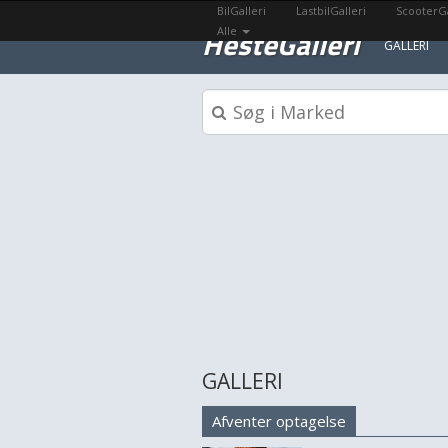
BilGalleri
LastbilGalleri
ScooterGa
HesteGalleri
Alle
GALLERI
GALLERI
Afventer optagelse