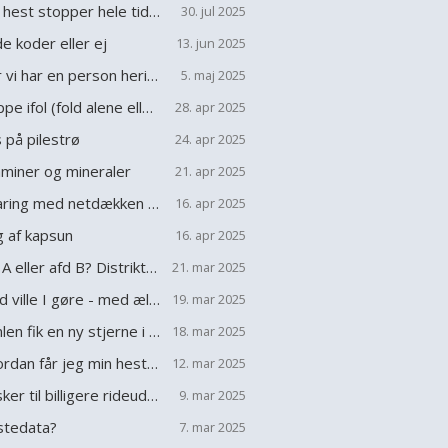
Min hest stopper hele tiden op på træk turen, råd søges
30. jul 2025
de koder eller ej
13. jun 2025
tror vi har en person herinde
5. maj 2025
Hoppe ifol (fold alene eller med andre heste?)
28. apr 2025
s på pilestrø
24. apr 2025
aminer og mineraler
21. apr 2025
Erfaring med netdækken (back on track)?
16. apr 2025
g af kapsun
16. apr 2025
Afd A eller afd B? Distriktstævne
21. mar 2025
hvad ville I gøre - med ældre lånehest som nu står alene
19. mar 2025
Himlen fik en ny stjerne i nat
18. mar 2025
Hvordan får jeg min hest til at tabe sig?
12. mar 2025
Ønsker til billigere rideudstyr?
9. mar 2025
tedata?
7. mar 2025