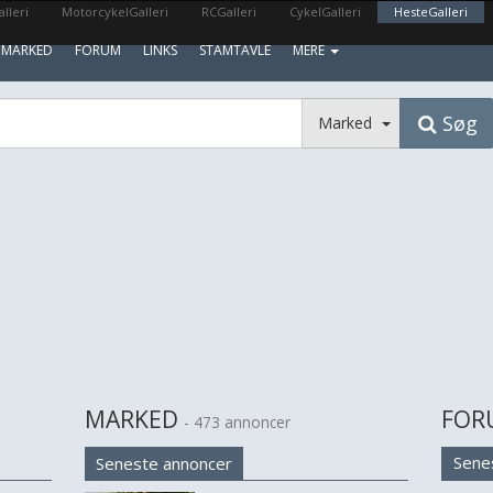
lleri
MotorcykelGalleri
RCGalleri
CykelGalleri
HesteGalleri
MARKED
FORUM
LINKS
STAMTAVLE
MERE
Søg
Marked
MARKED
FOR
- 473 annoncer
Sene
Seneste annoncer