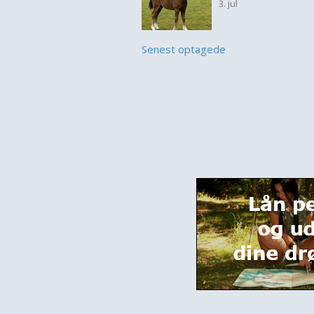
3. jul
Senest optagede