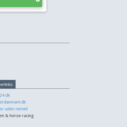
erlinks
24.dk
erdanmark.dk
er uden nemid
n & horse racing