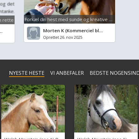
 og det
tanke.
.
Forkæl din hest med sunde og kreative godbidder
n rette
Morten K
(Kommerciel blogger)
Oprettet 26. nov 2025
NYESTE HESTE
VI ANBEFALER
BEDSTE NOGENSIN