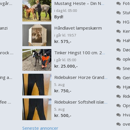
Dansk Varmblod Sølvgårdens Incendio
Mustang Heste – Din Næste Bedste Ven
Fot
i dag kl. 05:00
Byd!
HG 
anzi
Håndlavet lampeskærm
i går kl. 19:57
Hal
kr. 575,-
Død
Barockpinto Gaia Barock West
Tinker Hingst 100 cm. 2026
i går kl. 05:00
kr. 25.000,-
Sne
Dansk Varmblod Flying aragorn
Ridebukser Horze Grand Prix Thermo Softshell Silikone FS Dameridebukser str 38(passer mere en 40)
Gen
5. aug
Hjæ
kr. 750,-
Rid
Quarter Burned Coffee Bean
Ridebukser Softshell islænder Ridebukser med knæ skin. Brugt 3 gange str 38/32L
Ops
5. aug
Hva
kr. 500,-
ove
Seneste annoncer