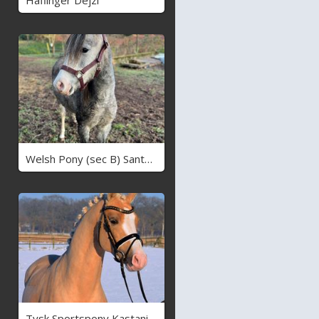
Welsh Pony (sec B) Santana
Tysk Sportspony Kastanienhof Manhattan