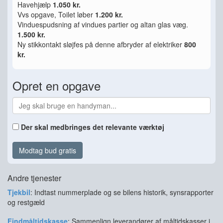
Havehjælp
1.050 kr.
Vvs opgave, Toilet løber
1.200 kr.
Vinduespudsning af vindues partier og altan glas væg.
1.500 kr.
Ny stikkontakt sløjfes på denne afbryder af elektriker
800
kr.
Opret en opgave
Der skal medbringes det relevante værktøj
Modtag bud gratis
Andre tjenester
Tjekbil
: Indtast nummerplade og se bilens historik, synsrapporter
og restgæld
Findmåltidskasse
: Sammenlign leverandører af måltidskasser i