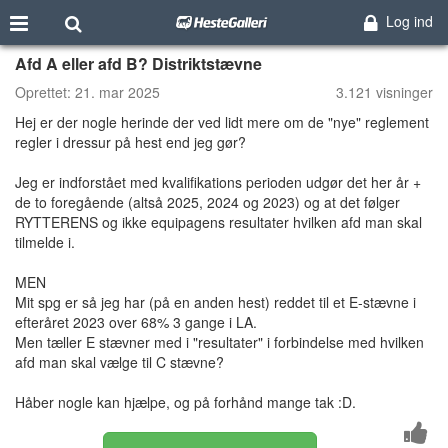
Log ind
Afd A eller afd B? Distriktstævne
Oprettet:
21. mar 2025
3.121 visninger
Hej er der nogle herinde der ved lidt mere om de "nye" reglement
regler i dressur på hest end jeg gør?
Jeg er indforstået med kvalifikations perioden udgør det her år +
de to foregående (altså 2025, 2024 og 2023) og at det følger
RYTTERENS og ikke equipagens resultater hvilken afd man skal
tilmelde i.
MEN
Mit spg er så jeg har (på en anden hest) reddet til et E-stævne i
efteråret 2023 over 68% 3 gange i LA.
Men tæller E stævner med i "resultater" i forbindelse med hvilken
afd man skal vælge til C stævne?
Håber nogle kan hjælpe, og på forhånd mange tak :D.