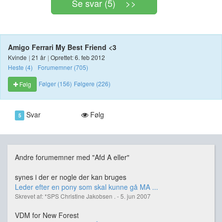
Se svar (5) >>
Amigo Ferrari My Best Friend <3
Kvinde
|
21 år
|
Oprettet: 6. feb 2012
Heste (4)
Forumemner (705)
Følger (156)
Følgere (226)
Følg
Svar
Følg
5
Andre forumemner med "Afd A eller"
synes i der er nogle der kan bruges
Leder efter en pony som skal kunne gå MA ...
Skrevet af: *SPS Christine Jakobsen . - 5. jun 2007
VDM for New Forest