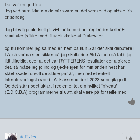
Det var en god ide
Jeg ved bare ikke om de når svare nu det weekend og sidste frist
er søndag
Jeg blev lige pludselig i tvivl for fx med out regler der tæller E
resultater jo ikke med til udelukkelse af D stævner
og nu kommer jeg så med en hest på kun 5 år der skal debutere i
LA, så var næsten sikker på jeg skulle ride Afd A men så faldt jeg
lidt tilfældigt over at det var RYTTERENS resultater der afgjorde
det, så måtte jeg jo ind og tjekke igen for min anden hest har
stået skadet on/off de sidste par år, men red et enkelt
internt/træningstævne i LA -klasserne der i 2023 som gik godt.
Og det står noget uklart i reglementet om hvilket "niveau"
(E,D,C,B,A) programmerne til 68% skal være på for tælle med.
© Pixies