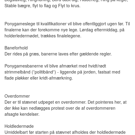
Stable bægre, flyt to flag og Flyt to krus.
Ponygameslege til kvalifikationer vil blive offentliggjort ugen før. Til
finalerne kan der forekomme nye lege. Lørdag eftermiddag, på
holderledermødet, trækkes finalelegene.
Baneforhold
Der rides på græs, banerne laves efter gældende regler.
Ponygamesbanerne vil blive afmærket med hvidt/rødt
strimmelbånd (”politibånd”) - liggende på jorden, fastsat med
flade pløkker eller kridt-afmærkning.
Overdommer
Der er til stævnet udpeget en overdommer. Det pointeres her, at
der ikke kan nedlægges protest over de af overdommeren
afsagte kendelser.
Holdledermøde
Umiddelbart før starten på stævnet afholdes der holdledermøde