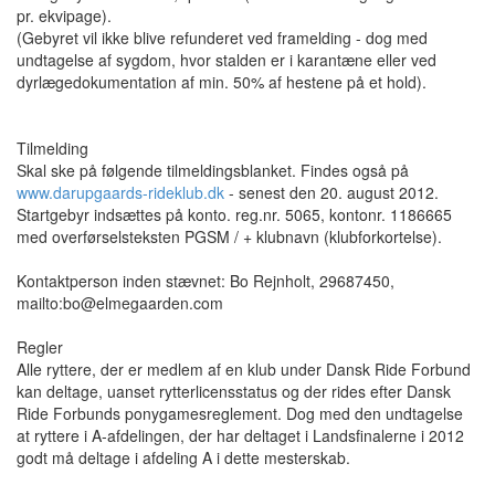
pr. ekvipage).
(Gebyret vil ikke blive refunderet ved framelding - dog med
undtagelse af sygdom, hvor stalden er i karantæne eller ved
dyrlægedokumentation af min. 50% af hestene på et hold).
Tilmelding
Skal ske på følgende tilmeldingsblanket. Findes også på
www.darupgaards-rideklub.dk
- senest den 20. august 2012.
Startgebyr indsættes på konto. reg.nr. 5065, kontonr. 1186665
med overførselsteksten PGSM / + klubnavn (klubforkortelse).
Kontaktperson inden stævnet: Bo Rejnholt, 29687450,
mailto:bo@elmegaarden.com
Regler
Alle ryttere, der er medlem af en klub under Dansk Ride Forbund
kan deltage, uanset rytterlicensstatus og der rides efter Dansk
Ride Forbunds ponygamesreglement. Dog med den undtagelse
at ryttere i A-afdelingen, der har deltaget i Landsfinalerne i 2012
godt må deltage i afdeling A i dette mesterskab.