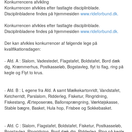
Konkurrencens afvikling
Konkurrencen afvikles efter fastlagte disciplinblade.
Disciplinbladene findes på hjemmesiden
www.rideforbund.dk.
Konkurrencen afvikles efter fastlagte disciplinblade.
Disciplinbladene findes på hjemmesiden
www.rideforbund.dk.
Der kan afvikles konkurrencer af følgende lege på
kvalifikationsdagen:
- Afd. A : Slalom, Vadestedet, Flagstafet, Boldstafet, Bord dæk
dig, Kræmmerhus, Postkasseløb, Bogstavleg, flyt to flag, ring på
kegle og Flyt to krus.
- Afd. B : L egene fra Afd. A samt Mælkekartonridt, Vandstafet,
Ketcherridt, Parslalom, Ridderleg, Fisketur, Ringridning,
Fiskestang, Ærteposeræs, Ballonsprængning, Værktøjskasse,
Stable bægre, Basket, Hula hop, Frisbee og Sokkebasket.
- Afd. C : Slalom, Flagstafet, Boldstafet, Fisketur, Postkasseløb,
Bogstavleg, Ringridning, Bord dæk dig, Ridderleg, Ring på kegle,