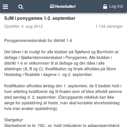
Log ind
SJM i ponygames 1-2. september
Oprettet:
4. aug 2012
1.134 visninger
Ponygamesmesterskab for distrikt 1-6
Det bliver i år muligt for alle klubber på Sjælland og Bornholm at
deltage i Sjællandsmesterskabet i Ponygames. Alle klubber i
distrikt 1-6 er velkommen til at deltage og der rides i alle
afdelinger (A, B og C). Kvalifikation og finale afholdes på Store
Hestedag i Roskilde i dagene 1. og 2. september.
Kvalifikation afholdes lørdag den 1. september, de 5 bedste hold i
hver afdeling kvalificerer sig til finalen som vil blive afholdt samme
sted søndag d. 2. september. (Darupgaards-rideklub kan ikke
sørge for opstaldning af heste, man skal kontakte storehestedag
hvis man ønsker opstaldning).
Startgebyr
Startgebyret er kr. 750,- pr. hold (inkluderer to adgangsarmbånd