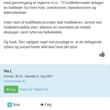
med gennemgang af reglerne m.m.. Til holdledermødet deltager
en holdleder fra hvert hold, overdommer, banedommere og
stævneledelse.
Inden start af kvalifikationsrunden skal holdlederen, senest ved
holdledermødets start, aflevere en navneliste på holdets
ekvipager, samt rytternes fødselsdata.
Og husk. Den vigtigste regel ved ponylege er, at de deltagende
ryttere og ponyer/heste altid skal have det sjovt.
Pia L
Kvinde
|
60 år
|
Oprettet: 6. maj 2007
Forumemner (4)
Følger (2)
Følgere (0)
Følg
Svar
Følg
0