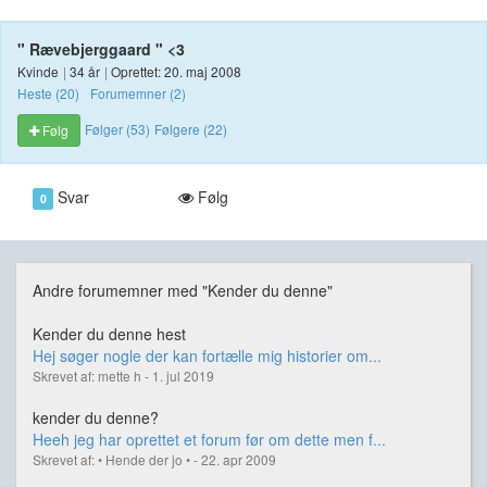
" Rævebjerggaard " <3
Kvinde
|
34 år
|
Oprettet: 20. maj 2008
Heste (20)
Forumemner (2)
Følger (53)
Følgere (22)
Følg
Svar
Følg
0
Andre forumemner med "Kender du denne"
Kender du denne hest
Hej søger nogle der kan fortælle mig historier om...
Skrevet af: mette h - 1. jul 2019
kender du denne?
Heeh jeg har oprettet et forum før om dette men f...
Skrevet af: • Hende der jo • - 22. apr 2009