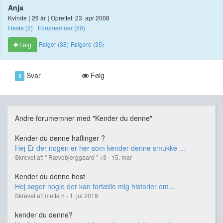
Anja
Kvinde
|
26 år
|
Oprettet: 23. apr 2008
Heste (2)
Forumemner (20)
Følger (38)
Følgere (35)
Følg
Svar
Følg
2
Andre forumemner med "Kender du denne"
Kender du denne haflinger ?
Hej Er der nogen er her som kender denne smukke ...
Skrevet af: " Rævebjerggaard " <3 - 15. mar
Kender du denne hest
Hej søger nogle der kan fortælle mig historier om...
Skrevet af: mette h - 1. jul 2019
kender du denne?