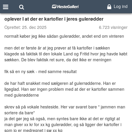
Log ind
oplever I at der er kartofler i jeres gulerødder
Oprettet:
25. dec 2025
6.723 visninger
normalt køber jeg ikke sådan gulerødder, andet end om vinteren
men det er første år at jeg prøver at få kartofler i sækken
klagede så faktisk til den lokale Land og Fritid hvor jeg havde købt
sækken. De blev faktisk ret sure, da det ikke er meningen
fik så en ny sæk - med samme resultat
de har haft snakket med sælgeren af gulerrødderne. Han er
ligeglad. Han ser ingen problem med at der er kartofler sammen
med gulerødderne
skrev så på vokale hesteside. Her var svaret bare " jammen man
sortere da bare"
ja det gør jeg så også, men syntes bare ikke at det er rigtigt at
man giver xx kr for xx kg gulerødder, og så ligger der kartofler i
som jo er medregnet i sw xx kg