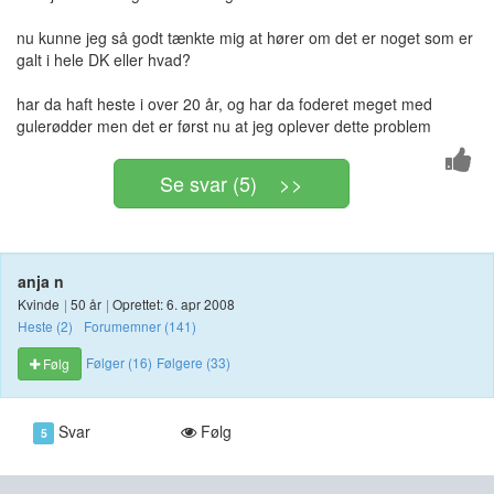
nu kunne jeg så godt tænkte mig at hører om det er noget som er
galt i hele DK eller hvad?
har da haft heste i over 20 år, og har da foderet meget med
gulerødder men det er først nu at jeg oplever dette problem
Se svar (5) >>
anja n
Kvinde
|
50 år
|
Oprettet: 6. apr 2008
Heste (2)
Forumemner (141)
Følger (16)
Følgere (33)
Følg
Svar
Følg
5