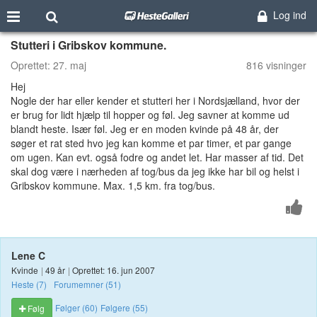
Log ind
Stutteri i Gribskov kommune.
Oprettet:
27. maj
816 visninger
Hej
Nogle der har eller kender et stutteri her i Nordsjælland, hvor der
er brug for lidt hjælp til hopper og føl. Jeg savner at komme ud
blandt heste. Især føl. Jeg er en moden kvinde på 48 år, der
søger et rat sted hvo jeg kan komme et par timer, et par gange
om ugen. Kan evt. også fodre og andet let. Har masser af tid. Det
skal dog være i nærheden af tog/bus da jeg ikke har bil og helst i
Gribskov kommune. Max. 1,5 km. fra tog/bus.
Lene C
Kvinde
|
49 år
|
Oprettet: 16. jun 2007
Heste (7)
Forumemner (51)
Følger (60)
Følgere (55)
Følg