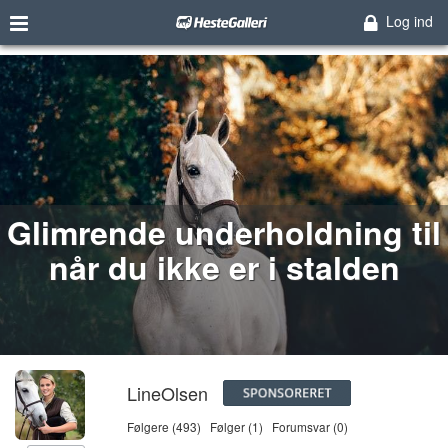
Log ind
Glimrende underholdning til
når du ikke er i stalden
LineOlsen
Følgere (493)
Følger (1)
Forumsvar (0)