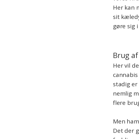
Her kan 
sit kæled
gøre sig 
Brug af
Her vil d
cannabis 
stadig e
nemlig me
flere bru
Men hamp
Det der g