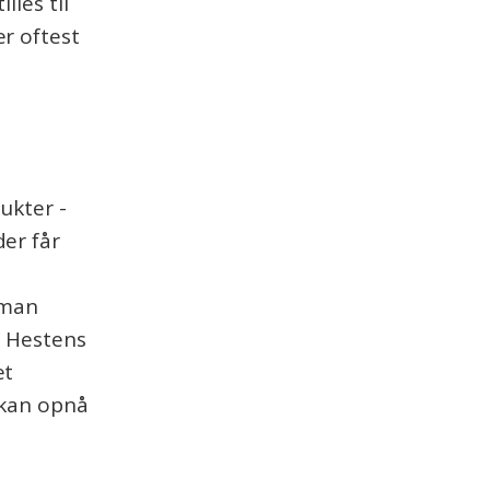
lles til
r oftest
dukter -
er får
 man
e. Hestens
et
 kan opnå