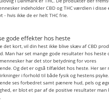
 ulovlig i Danmark er THC. De produkter der fremsti
ennesker indeholder CBD og THC værdien i disse e
t - hvis ikke de er helt THC frie.
e gode effekter hos heste
ge det kort, vil din hest ikke blive skæv af CBD pro
d. Man har set mange gode resultater hos heste d
 mennesker har det stor betydning for vores
ende. Og det er også tilfældet hos heste. Her ser
virkninger i forhold til både fysik og hestens psyk
dende ses forbedret samt pænere hud, pels og øg
hed, er blot et par af de positive resultater man
.