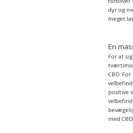
forbliver
dyr og m
meget lav
En mass
For at si
tværtimo
CBD. For
velbefind
positive 
velbefin
bevægelig
med CBD