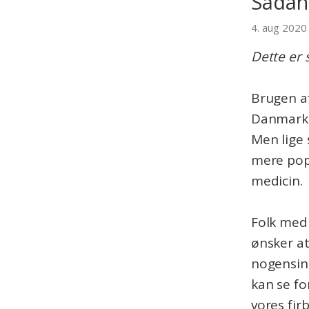
Sådan
4. aug 2020
Dette er 
Brugen a
Danmark. 
Men lige 
mere popu
medicin.
Folk med 
ønsker at
nogensin
kan se f
vores fi