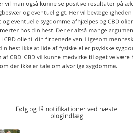
 vil man også kunne se positive resultater på æl
besvær og eventuel gigt. Her vil bevægeligheden
t og eventuelle sygdomme afhjælpes og CBD olien 
erter hos din hest. Der er altså mange argument
 i CBD olie til din firbenede ven. Ligesom mennes
in hest ikke at lide af fysiske eller psykiske syg
n af CBD. CBD vil kunne medvirke til øget velvære 
vom der ikke er tale om alvorlige sygdomme.
Følg og få notifikationer ved næste
blogindlæg