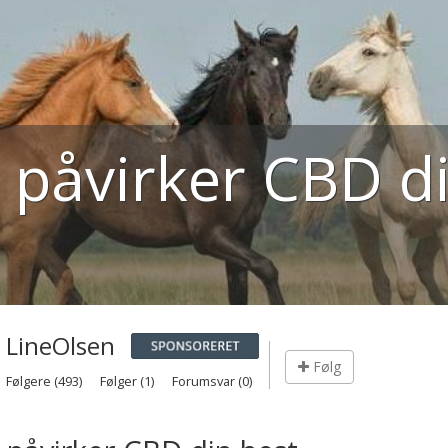
 påvirker CBD di
LineOlsen
Følg
Følgere (493)
Følger (1)
Forumsvar (0)