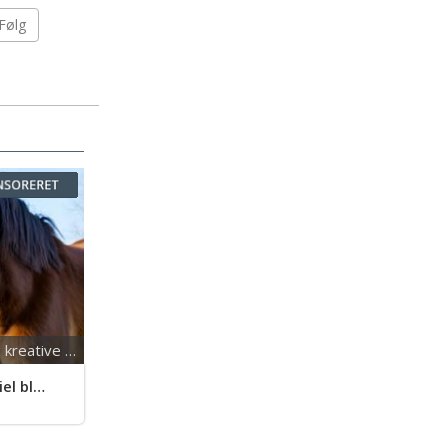
Følg
Forkæl din hest med sunde og kreative godbidder
ogger)