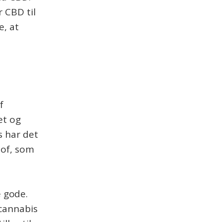
r CBD til
e, at
f
et og
s har det
tof, som
 gode.
 cannabis