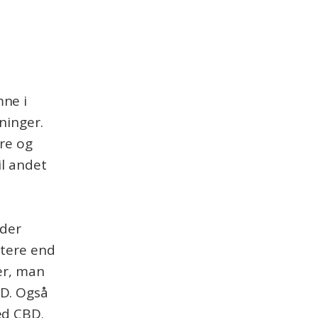
ne i
ninger.
re og
il andet
 der
ftere end
er, man
BD. Også
ed CBD.