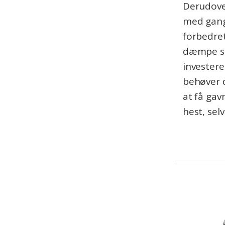
Derudover
med gang
forbedre
dæmpe sm
investere
behøver d
at få gav
hest, sel