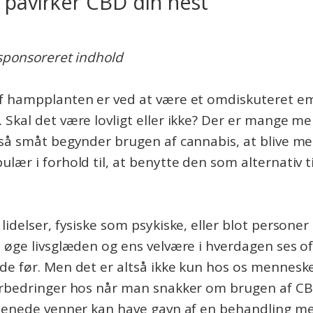
 påvirker CBD din hest
sponsoreret indhold
f hampplanten er ved at være et omdiskuteret em
Skal det være lovligt eller ikke? Der er mange me
så småt begynder brugen af cannabis, at blive me
lær i forhold til, at benytte den som alternativ t
lidelser, fysiske som psykiske, eller blot personer
 øge livsglæden og ens velvære i hverdagen ses o
de før. Men det er altså ikke kun hos os mennesk
orbedringer hos når man snakker om brugen af C
rbenede venner kan have gavn af en behandling m