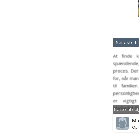
Seneste b
At finde k
spændende
proces. Der
for, når man
til famili
personlighe
er vigtig
Markedet for 
Katte til s
Mo
Opr