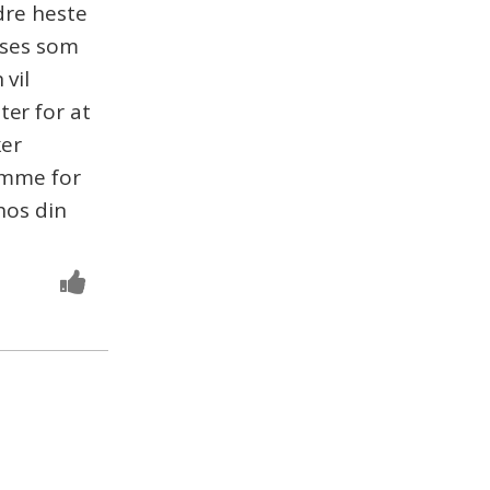
dre heste
 ses som
vil
er for at
ker
domme for
hos din