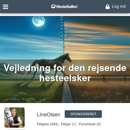
Log ind
Vejledning for den rejsende
hesteelsker
LineOlsen
Følgere (493)
Følger (1)
Forumsvar (0)