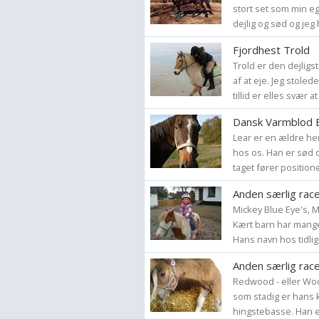
stort set som min eg
dejlig og sød og jeg 
Fjordhest Trold
Trold er den dejlig
af at eje. Jeg stole
tillid er elles svær at
Dansk Varmblod E
Lear er en ældre he
hos os. Han er sød og
taget fører positionen 
Anden særlig race
Mickey Blue Eye's, M
Kært barn har mange
Hans navn hos tidlige
Anden særlig rac
Redwood - eller Woo
som stadig er hans k
hingstebasse. Han er 