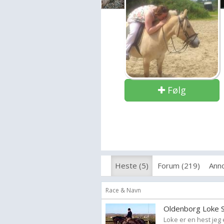
Følg
Heste (5)
Forum (219)
Anno
Race & Navn
Oldenborg Loke S
Loke er en hest jeg e