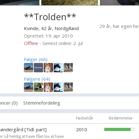
**Trolden**
29 år, har egen he
Kvinde, 42 år,
Nordjylland
Oprettet: 19. apr 2010
Offline
- Senest online: 2. jul
Følger (66)
Følgere (64)
ncer (0)
Stemmefordeling
Fødselsår
Bedømmelse
øndergård [Tidl. part]
2010
r så heldig at have fået lov at have