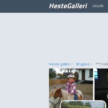
HesteGalleri
GALLERI
Heste galleri
Brugere
**Trol