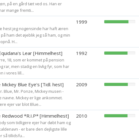
en, på en gård tæt ved os. Han er
har mange fremti...
1999
ste hest jeg nogensinde har haft æren
de på ham det øjeblik jeg så ham, og min
 opnå. H...
quidana's Lear [Himmelhest]
1992
rre, 18, som er kommet på pension
 rar, men stadig en livlig fyr, som har
i vores lill...
 Mickey Blue Eye's [Tidl. hest]
2009
r. Blue, Mr. Ponze, Mickey musen -
 navne. Mickey er lige ankommet.
re ejer var blot Blue...
e Redwood *R.I.P* [Himmelhest]
2010
dy som tidligere ejer har døbt ham og
aldenavn - er bare den dejligste lille
så tillidsfu...