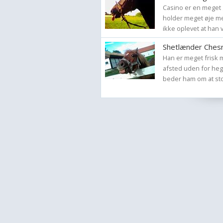
Casino er en meget 
holder meget øje m
ikke oplevet at han vil
Shetlænder Ches
Han er meget frisk m
afsted uden for heg
beder ham om at sto