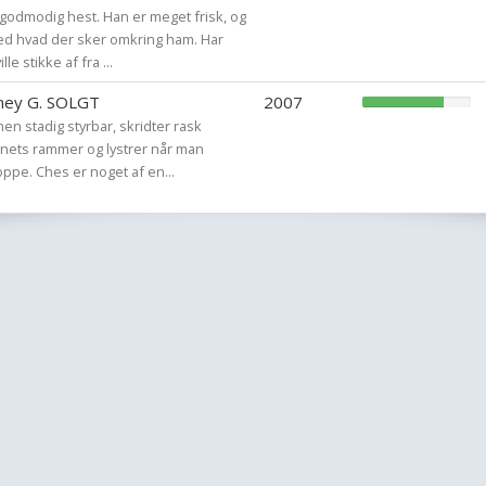
godmodig hest. Han er meget frisk, og
ed hvad der sker omkring ham. Har
le stikke af fra ...
ney G. SOLGT
2007
en stadig styrbar, skridter rask
nets rammer og lystrer når man
ppe. Ches er noget af en...