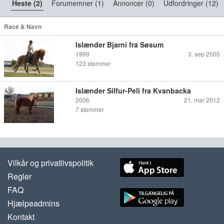
Heste (2)
Forumemner (1)
Annoncer (0)
Udfordringer (12)
Race & Navn
Islænder Bjarni fra Søsum
1999
3. sep 2005
123
stemmer
Islænder Silfur-Peli fra Kvanbacka
2006
21. mar 2012
7
stemmer
Vilkår og privatlivspolitik
Regler
FAQ
Hjælpeadmins
Kontakt