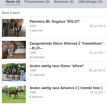
Heste (4)
Forumemner (0)
Annoncer (0)
Udfordringer (0)
Race & Navn
Palomino Mr. Angelus *SOLGT*
2004
30. jul 2013
3
stemmer
Zangersheide Glenn Alfarvad Z *himmelhest* -
--R.I.P---
1998
19. jun 2011
45
stemmer
Anden særlig race Gizmo *aflivet*
1996
28. jun 2010
21
stemmer
Anden særlig race Advance 2 [ himmel hest ]
1995
16. jul 2011
8
stemmer