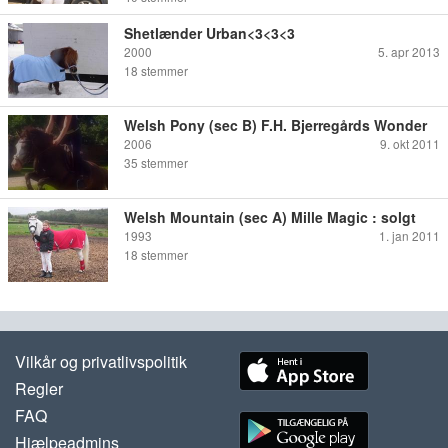
Shetlænder Urban<3<3<3
2000
5. apr 2013
18
stemmer
Welsh Pony (sec B) F.H. Bjerregårds Wonder
2006
9. okt 2011
35
stemmer
Welsh Mountain (sec A) Mille Magic : solgt
1993
1. jan 2011
18
stemmer
Vilkår og privatlivspolitik
Regler
FAQ
Hjælpeadmins