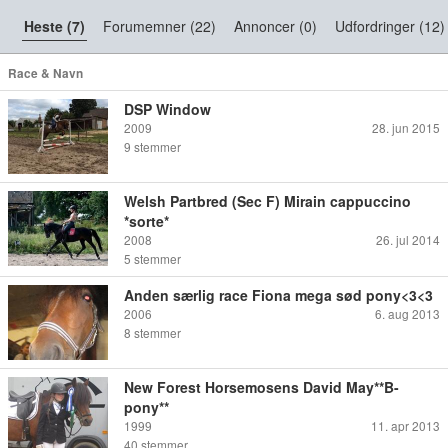
Heste (7)
Forumemner (22)
Annoncer (0)
Udfordringer (12)
Race & Navn
DSP Window
2009
28. jun 2015
9
stemmer
Welsh Partbred (Sec F) Mirain cappuccino
*sorte*
2008
26. jul 2014
5
stemmer
Anden særlig race Fiona mega sød pony<3<3
2006
6. aug 2013
8
stemmer
New Forest Horsemosens David May**B-
pony**
1999
11. apr 2013
40
stemmer