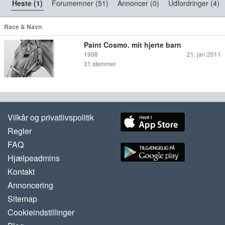
Heste (1)
Forumemner (51)
Annoncer (0)
Udfordringer (4)
Race & Navn
Paint Cosmo. mit hjerte barn
1998
21. jan 2011
31
stemmer
Vilkår og privatlivspolitik
Regler
FAQ
Hjælpeadmins
Kontakt
Annoncering
Sitemap
Cookieindstillinger