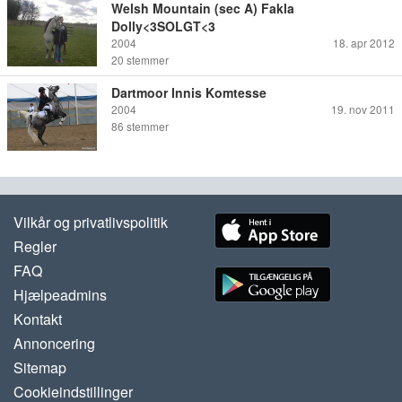
Welsh Mountain (sec A) Fakla
Dolly<3SOLGT<3
2004
18. apr 2012
20
stemmer
Dartmoor Innis Komtesse
2004
19. nov 2011
86
stemmer
Vilkår og privatlivspolitik
Regler
FAQ
Hjælpeadmins
Kontakt
Annoncering
Sitemap
Cookieindstillinger