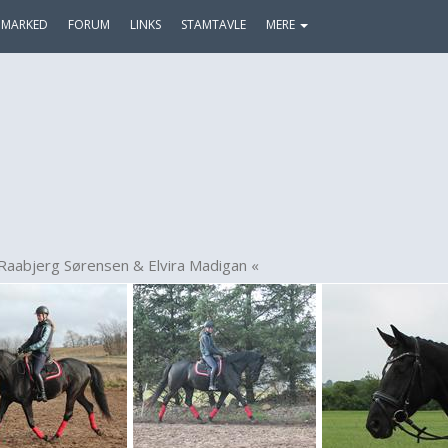
MARKED
FORUM
LINKS
STAMTAVLE
MERE
Raabjerg Sørensen & Elvira Madigan «