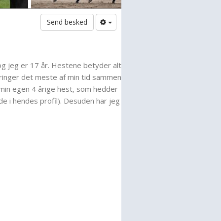
Send besked
og jeg er 17 år. Hestene betyder alt
lbringer det meste af min tid sammen
min egen 4 årige hest, som hedder
de i hendes profil). Desuden har jeg
en masse heste for andre, men jeg
tiden til mere end min egen hest
r på gymnasiet. Jeg får
g hjemme mindst 1 gang om ugen i
gstrup rideklub (LØRI) 1 gang om
-)
min profil så giv da også lige en
ømmelse til mine heste.
igen. ;-)