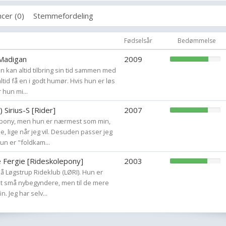
cer (0)
Stemmefordeling
Hvis der er andet, i
Fødselsår
Bedømmelse
 Madigan
2009
an kan altid tilbring sin tid sammen med
tid få en i godt humør. Hvis hun er løs
 hun mi...
 Sirius-S [Rider]
2007
s pony, men hun er nærmest som min,
e, lige når jeg vil. Desuden passer jeg
hun er "foldkam...
e Fergie [Rideskolepony]
2003
å Løgstrup Rideklub (LØRI). Hun er
elt små nybegyndere, men til de mere
n. Jeg har selv...