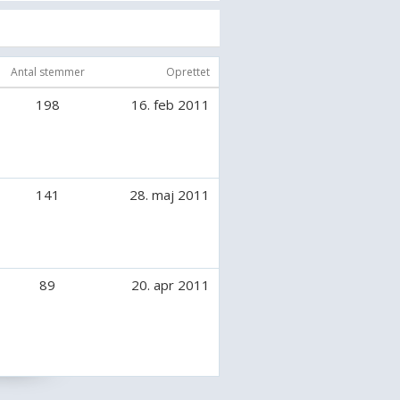
 vil vide så spørg bare. :-)
Antal stemmer
Oprettet
198
16. feb 2011
141
28. maj 2011
89
20. apr 2011