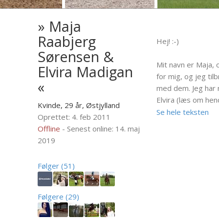
» Maja
Raabjerg
Hej! :-)
Sørensen &
Mit navn er Maja, 
Elvira Madigan
for mig, og jeg ti
«
med dem. Jeg har 
Elvira (læs om hen
Kvinde, 29 år,
Østjylland
redet og tilredet 
Se hele teksten
Oprettet: 4. feb 2011
har desværre ikke 
Offline
- Senest online: 14. maj
længere, da jeg gå
2019
privatundervisnin
dresssur og på Lø
Følger (51)
ugen i springning. :
Nu når du er forbi 
Følgere (29)
kommentar og bed
-giver selvfølgelig 