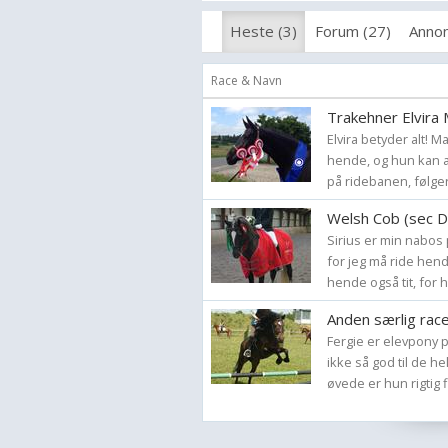
Heste (3)
Forum (27)
Annon
Race & Navn
Trakehner Elvira
Elvira betyder alt! M
hende, og hun kan al
på ridebanen, følger
Welsh Cob (sec D)
Sirius er min nabo
for jeg må ride hend
hende også tit, for 
Anden særlig rac
Fergie er elevpony p
ikke så god til de h
øvede er hun rigtig fi