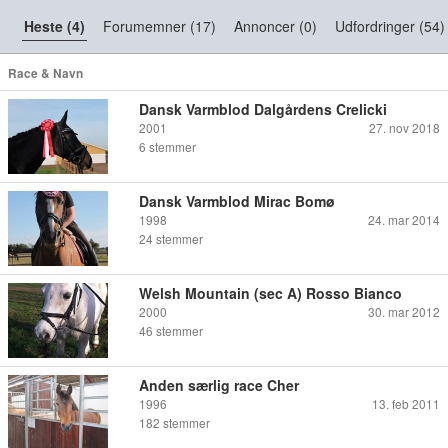
Heste (4)
Forumemner (17)
Annoncer (0)
Udfordringer (54)
Race & Navn
Dansk Varmblod Dalgårdens Crelicki
2001
27. nov 2018
6
stemmer
Dansk Varmblod Mirac Bomø
1998
24. mar 2014
24
stemmer
Welsh Mountain (sec A) Rosso Bianco
2000
30. mar 2012
46
stemmer
Anden særlig race Cher
1996
13. feb 2011
182
stemmer