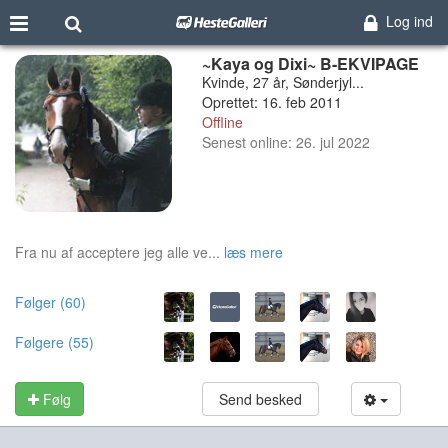
Log ind
~Kaya og Dixi~ B-EKVIPAGE
Kvinde, 27 år, Sønderjyl...
Oprettet: 16. feb 2011
Offline
Senest online: 26. jul 2022
Fra nu af acceptere jeg alle ve...
læs mere
Følger (60)
Følgere (55)
Følg
Send besked