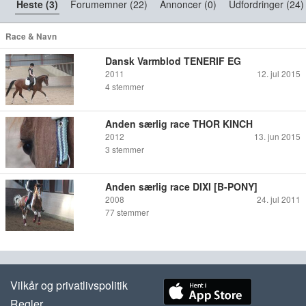
Heste (3)
Forumemner (22)
Annoncer (0)
Udfordringer (24)
Race & Navn
Dansk Varmblod TENERIF EG
2011
12. jul 2015
4
stemmer
Anden særlig race THOR KINCH
2012
13. jun 2015
3
stemmer
Anden særlig race DIXI [B-PONY]
2008
24. jul 2011
77
stemmer
Vilkår og privatlivspolitik
Regler