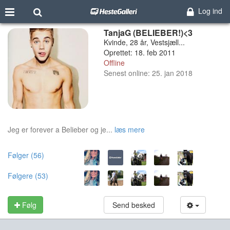
Log ind
TanjaG (BELIEBER!)<3
Kvinde, 28 år, Vestsjæll...
Oprettet: 18. feb 2011
Offline
Senest online: 25. jan 2018
Jeg er forever a Belieber og je...
læs mere
Følger (56)
Følgere (53)
Følg
Send besked