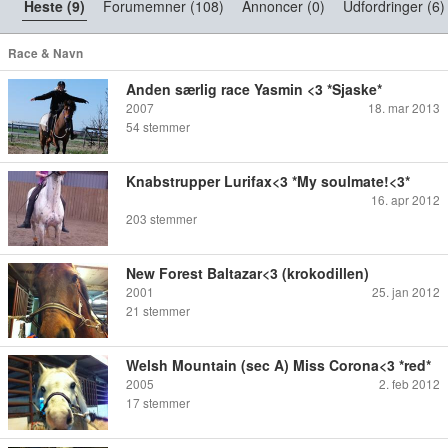
Heste (9)
Forumemner (108)
Annoncer (0)
Udfordringer (6)
Race & Navn
Anden særlig race Yasmin <3 *Sjaske*
2007
18. mar 2013
54
stemmer
Knabstrupper Lurifax<3 *My soulmate!<3*
16. apr 2012
203
stemmer
New Forest Baltazar<3 (krokodillen)
2001
25. jan 2012
21
stemmer
Welsh Mountain (sec A) Miss Corona<3 *red*
2005
2. feb 2012
17
stemmer