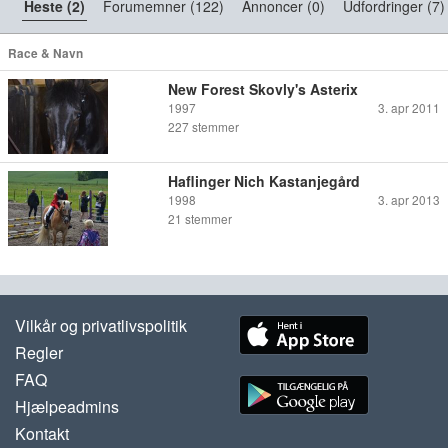
Heste (2)
Forumemner (122)
Annoncer (0)
Udfordringer (7)
Race & Navn
New Forest Skovly's Asterix
1997
3. apr 2011
227
stemmer
Haflinger Nich Kastanjegård
1998
3. apr 2013
21
stemmer
Vilkår og privatlivspolitik
Regler
FAQ
Hjælpeadmins
Kontakt