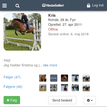
Log ind
Kris
Kvinde, 26 år, Fyn
Oprettet: 27. apr 2011
Offline
Senest online: 6. maj 2018
!Hej!
Jeg hedder Kristina og j...
læs mere
Følger (47)
Følgere (46)
Følg
Send besked