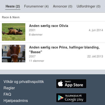
Heste (2)
Forumemner (4)
Annoncer (0)
Udfordringer (0)
Race & Navn
Anden særlig race Olivia
2001
4. jun 2014
8
stemmer
Anden særlig race Prins, haflinger blanding,
"Basse"
2007
22. okt 2013
11
stemmer
Vilkår og privatlivspolitik
Regler
FAQ
Hjælpeadmins