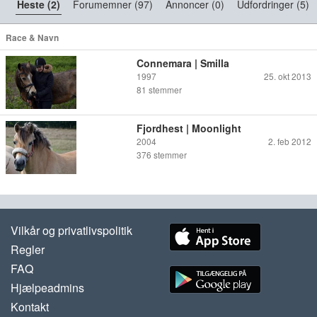
Heste (2)
Forumemner (97)
Annoncer (0)
Udfordringer (5)
Race & Navn
Connemara | Smilla
1997
25. okt 2013
81
stemmer
Fjordhest | Moonlight
2004
2. feb 2012
376
stemmer
Vilkår og privatlivspolitik
Regler
FAQ
Hjælpeadmins
Kontakt