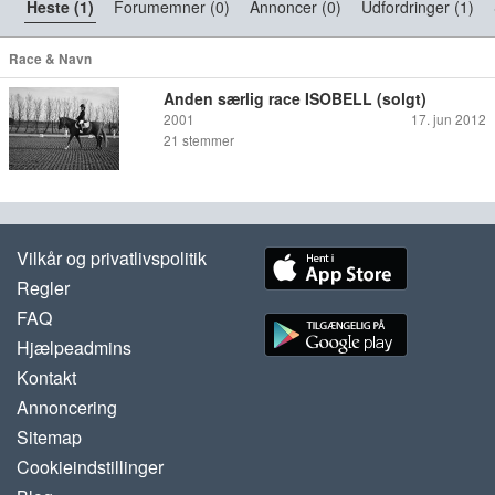
Heste (1)
Forumemner (0)
Annoncer (0)
Udfordringer (1)
Race & Navn
Anden særlig race ISOBELL (solgt)
2001
17. jun 2012
21
stemmer
Vilkår og privatlivspolitik
Regler
FAQ
Hjælpeadmins
Kontakt
Annoncering
Sitemap
Cookieindstillinger