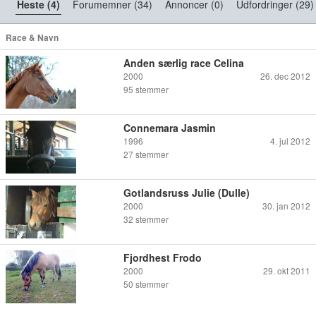
Heste (4)
Forumemner (34)
Annoncer (0)
Udfordringer (29)
Race & Navn
Anden særlig race Celina
2000
26. dec 2012
95
stemmer
Connemara Jasmin
1996
4. jul 2012
27
stemmer
Gotlandsruss Julie (Dulle)
2000
30. jan 2012
32
stemmer
Fjordhest Frodo
2000
29. okt 2011
50
stemmer