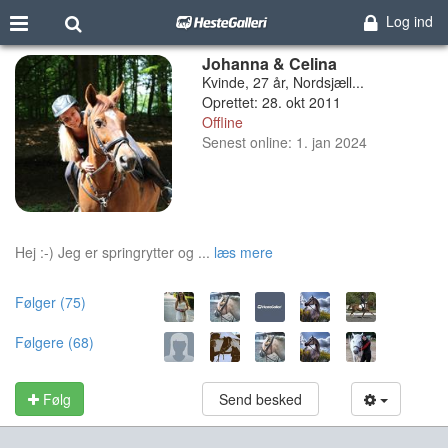
Log ind
Johanna & Celina
Kvinde, 27 år, Nordsjæll...
Oprettet: 28. okt 2011
Offline
Senest online: 1. jan 2024
Hej :-) Jeg er springrytter og ...
læs mere
Følger (75)
Følgere (68)
Følg
Send besked