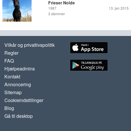
Frieser Nolde
1987
13. jan 2015
3
stemmer
Vilkår og privatlivspolitik
Regler
FAQ
Hjælpeadmins
Kontakt
Annoncering
Sitemap
Cookieindstillinger
Blog
Gå til desktop