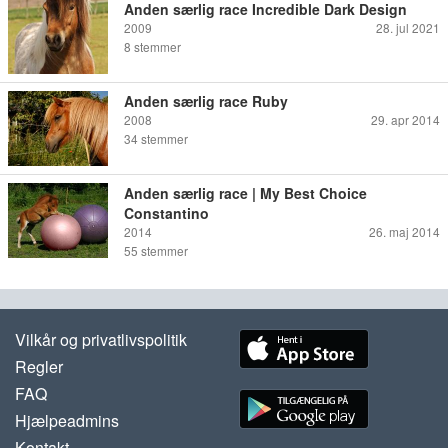
Anden særlig race Incredible Dark Design
2009
28. jul 2021
8
stemmer
Anden særlig race Ruby
2008
29. apr 2014
34
stemmer
Anden særlig race | My Best Choice
Constantino
2014
26. maj 2014
55
stemmer
Vilkår og privatlivspolitik
Regler
FAQ
Hjælpeadmins
Kontakt