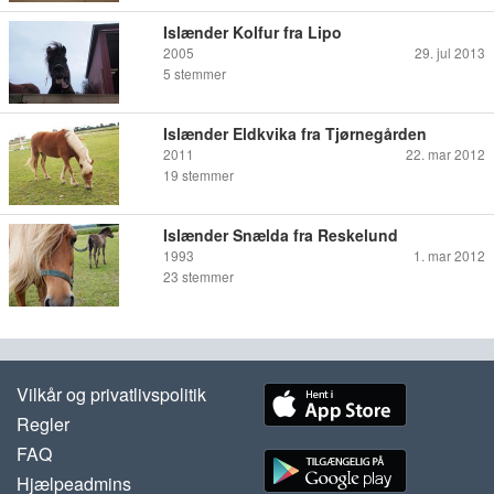
Islænder Kolfur fra Lipo
2005
29. jul 2013
5
stemmer
Islænder Eldkvika fra Tjørnegården
2011
22. mar 2012
19
stemmer
Islænder Snælda fra Reskelund
1993
1. mar 2012
23
stemmer
Vilkår og privatlivspolitik
Regler
FAQ
Hjælpeadmins