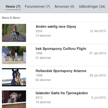
Heste (7)
Forumemner (7)
Annoncer (0)
Udfordringer (34)
Race & Navn
Anden særlig race Gipsy
2004
12. feb 2015
14
stemmer
Irsk Sportspony Coillcru Flight
1998
27. apr 2014
31
stemmer
Hollandsk Sportspony Arianne
1998
29. jan 2012
93
stemmer
Islænder Gæfa fra Tjørnegården
2012
3. jun 2012
19
stemmer