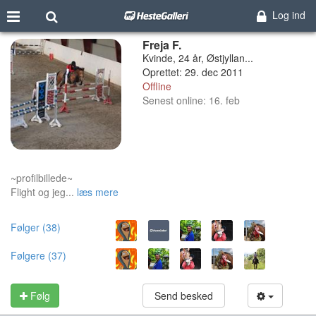
Log ind
Freja F.
Kvinde, 24 år, Østjyllan...
Oprettet: 29. dec 2011
Offline
Senest online: 16. feb
~profilbillede~
Flight og jeg...
læs mere
Følger (38)
Følgere (37)
Følg
Send besked