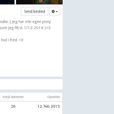
Send besked
malie :) Jeg har min egen pony
om jeg fik d. 7/12-2014 :)<3
 hvil i fred. <3
ony under 1 meter
er eller over
st over 160
and
n énspand
en
sten
Antal stemmer
Oprettet
f
26
12. feb 2015
 anden side
er røven på hesten