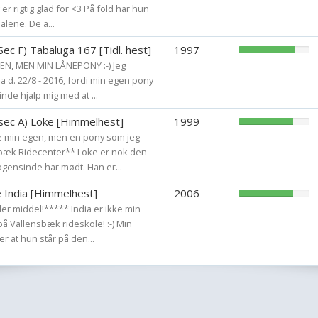
er rigtig glad for <3 På fold har hun
( ) hoppet op på h
alene. De a...
(X) svømmet med 
(X) galoperet i va
ec F) Tabaluga 167 [Tidl. hest]
1997
( ) stejlet i vande
EN, MEN MIN LÅNEPONY :-) Jeg
a d. 22/8 - 2016, fordi min egen pony
(X) redet i fuld ga
nde hjalp mig med at ...
( ) redet fuld galo
( ) sprunget uden 
sec A) Loke [Himmelhest]
1999
(X) redet hesten i
e min egen, men en pony som jeg
(X) jordet i skove
bæk Ridecenter** Loke er nok den
ogensinde har mødt. Han er...
hesten
(X) hesten løb løb
e India [Himmelhest]
2006
(X) blevet sparket
er middel!***** India er ikke min
( )forelsket sig i
å Vallensbæk rideskole! :-) Min
forelske sig i
 er at hun står på den...
(X) faldet af i et s
( ) redet uden uds
( ) faldet/smidt a
(X) været med i en