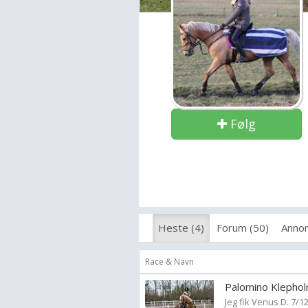
Følg
Heste (4)
Forum (50)
Annon
Race & Navn
Palomino Klepho
Jeg fik Venus D. 7/1