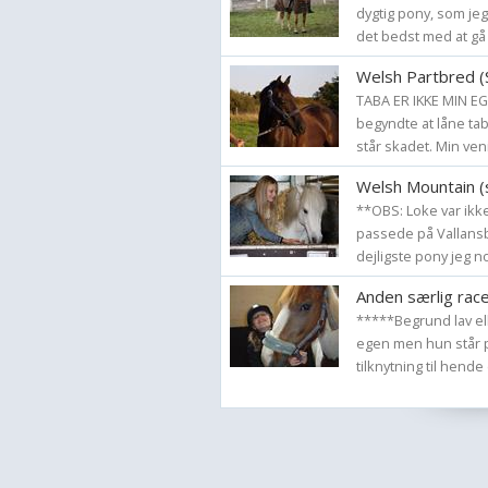
dygtig pony, som jeg 
det bedst med at gå 
Welsh Partbred (S
TABA ER IKKE MIN EG
begyndte at låne tab
står skadet. Min veni
Welsh Mountain (
**OBS: Loke var ikk
passede på Vallans
dejligste pony jeg n
Anden særlig rac
*****Begrund lav ell
egen men hun står p
tilknytning til hende