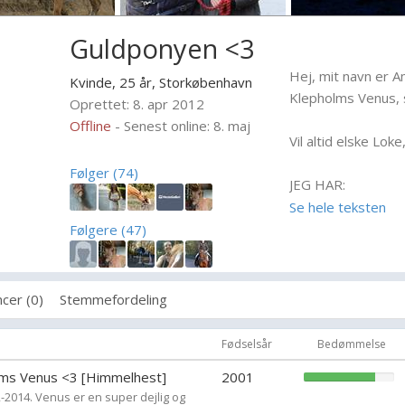
Guldponyen <3
Hej, mit navn er A
Kvinde, 25 år,
Storkøbenhavn
Klepholms Venus, s
Oprettet: 8. apr 2012
Offline
- Senest online: 8. maj
Vil altid elske Loke,
Følger (74)
JEG HAR:
(X) redet på en p
Se hele teksten
(X) sprunget 1 met
Følgere (47)
(X) redet på en he
( ) styret en tosp
( ) selv trukket e
cer (0)
Stemmefordeling
(X) haft bid i mund
(X) stejlet med he
Fødselsår
Bedømmelse
(X) blevet bukket a
lms Venus <3 [Himmelhest]
2001
(X) faldt af på den
2-2014. Venus er en super dejlig og
(X) faldt af ud ov