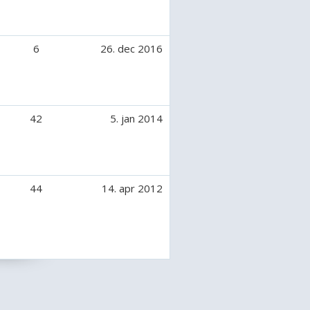
esten i fuld galop på en mark
hesten
ndkanten
6
26. dec 2016
t med hesten
lop uden udstyr
p i skoven uden ridehjelm
ridehjelm
42
5. jan 2014
nd fra marken
n første gang jeg satte mig op på
sk i skoven
44
14. apr 2012
 af en hest
 en hest som man bare IKKE skal
pring
tyr på vejen
f og brækket/forstuet noget
 ulykke