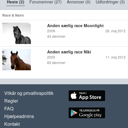
Heste (2)
Forumemner (27)
Annoncer (0)
Udfordringer (3)
Race & Navn
Anden særlig race Moonlight
2009
26. maj 2012
43
stemmer
Anden særlig race Niki
2005
11. maj 2012
83
stemmer
Vilkår og privatlivspolitik
Regler
FAQ
Hjælpeadmins
Kontakt