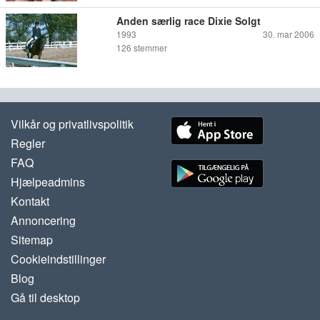
Anden særlig race Dixie Solgt
1993
30. mar 2006
126
stemmer
Vilkår og privatlivspolitik
Regler
FAQ
Hjælpeadmins
Kontakt
Annoncering
Sitemap
Cookieindstillinger
Blog
Gå til desktop