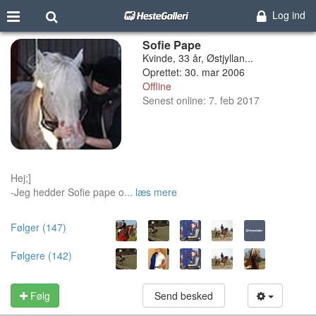
Log ind
Sofie Pape
Kvinde, 33 år, Østjyllan...
Oprettet: 30. mar 2006
Offline
Senest online: 7. feb 2017
Hej;]
-Jeg hedder Sofie pape o...
læs mere
Følger (147)
Følgere (142)
Følg
Send besked