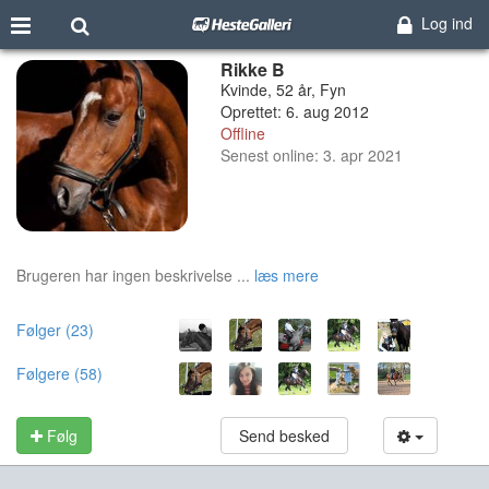
Log ind
Rikke B
Kvinde, 52 år, Fyn
Oprettet: 6. aug 2012
Offline
Senest online: 3. apr 2021
Brugeren har ingen beskrivelse ...
læs mere
Følger (23)
Følgere (58)
Følg
Send besked