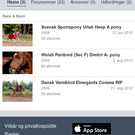
Heste (3)
Forumemner (23)
Annoncer (0)
Udfordringer (2)
Race & Navn
Svensk Sportspony Uriah Heep A pony
2008
12. jun 2015
33
stemmer
Welsh Partbred (Sec F) Dimitri A- pony
2006
2. aug 2013
80
stemmer
Dansk Varmblod Elmegårds Comma RIP
2006
21. aug 2012
53
stemmer
Vilkår og privatlivspolitik
Regler