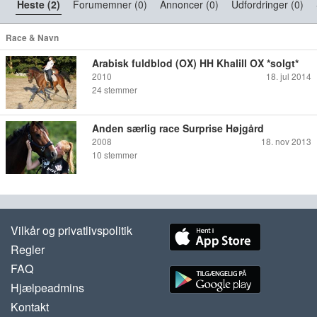
Heste (2)
Forumemner (0)
Annoncer (0)
Udfordringer (0)
Race & Navn
Arabisk fuldblod (OX) HH Khalill OX *solgt*
2010
18. jul 2014
24
stemmer
Anden særlig race Surprise Højgård
2008
18. nov 2013
10
stemmer
Vilkår og privatlivspolitik
Regler
FAQ
Hjælpeadmins
Kontakt