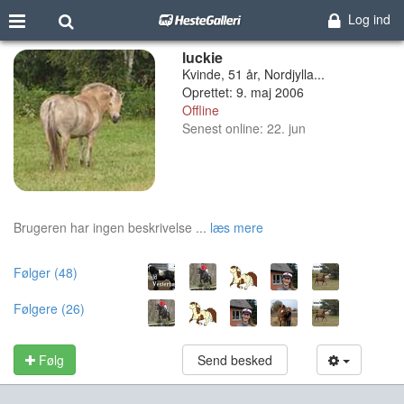
Log ind
luckie
Kvinde, 51 år, Nordjylla...
Oprettet: 9. maj 2006
Offline
Senest online: 22. jun
Brugeren har ingen beskrivelse ...
læs mere
Følger (48)
Følgere (26)
Følg
Send besked