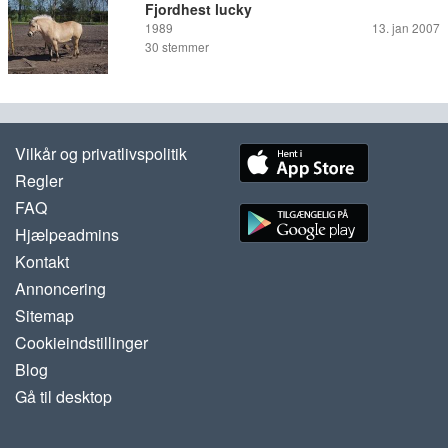
Fjordhest lucky
1989
13. jan 2007
30
stemmer
Vilkår og privatlivspolitik
Regler
FAQ
Hjælpeadmins
Kontakt
Annoncering
Sitemap
Cookieindstillinger
Blog
Gå til desktop