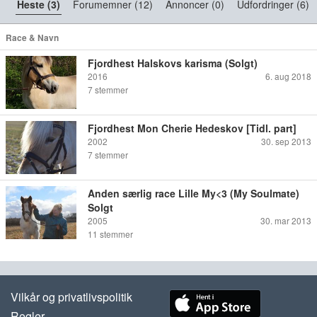
Heste (3)
Forumemner (12)
Annoncer (0)
Udfordringer (6)
Race & Navn
Fjordhest Halskovs karisma (Solgt)
2016
6. aug 2018
7
stemmer
Fjordhest Mon Cherie Hedeskov [Tidl. part]
2002
30. sep 2013
7
stemmer
Anden særlig race Lille My<3 (My Soulmate)
Solgt
2005
30. mar 2013
11
stemmer
Vilkår og privatlivspolitik
Regler