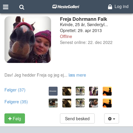
Log ind
Freja Dohrmann Falk
Kvinde, 25 år, Sønderjyl...
Oprettet: 29. apr 2013
Offline
Senest online: 22. dec 2022
Dav! Jeg hedder Freja og jeg ej...
læs mere
Følger (37)
Følgere (35)
Følg
Send besked