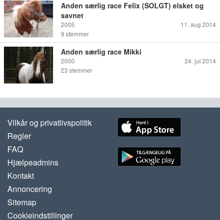
Anden særlig race Felix (SOLGT) elsket og
savnet
2005
11. aug 2014
9
stemmer
Anden særlig race Mikki
2000
24. jul 2014
23
stemmer
Vilkår og privatlivspolitik
Regler
FAQ
Hjælpeadmins
Kontakt
Annoncering
Sitemap
Cookieindstillinger