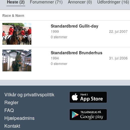
Heste (2)
Forumemner (71)
Annoncer (0)
Udfordringer (16)
Race & Navn
Standardbred Gullit-day
1999
22. jul 2007
0
stemmer
Standardbred Brunderhus
1994
31. jul 2006
0
stemmer
Vilkår og privatlivspolitik
Regler
FAQ
Hjælpeadmins
Kontakt